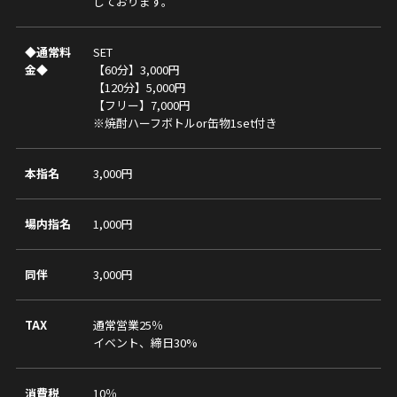
しております。
◆通常料
SET
金◆
【60分】3,000円
【120分】5,000円
【フリー】7,000円
※焼酎ハーフボトルor缶物1set付き
本指名
3,000円
場内指名
1,000円
同伴
3,000円
TAX
通常営業25％
イベント、締日30%
消費税
10％